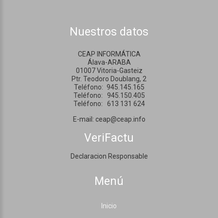
Nuestros datos
CEAP INFORMÁTICA
Álava-ARABA
01007 Vitoria-Gasteiz
Ptr. Teodoro Doublang, 2
Teléfono:
945.145.165
Teléfono:
945.150.405
Teléfono:
613 131 624
E-mail:
ceap@ceap.info
VeriFactu
Declaracion Responsable
Menú
Inicio